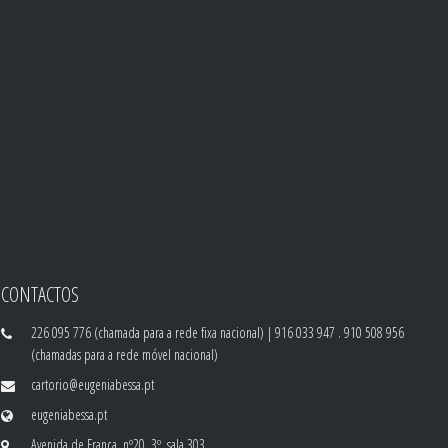
CONTACTOS
226 095 776 (chamada para a rede fixa nacional) | 916 033 947 . 910 508 956
(chamadas para a rede móvel nacional)
cartorio@eugeniabessa.pt
eugeniabessa.pt
Avenida de França, nº20, 3º, sala 303