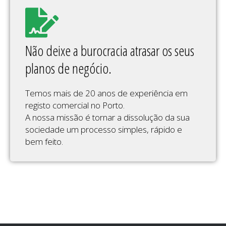
Não deixe a burocracia atrasar os seus
planos de negócio.
O seu parceiro de confiança para dissolução de
Temos mais de 20 anos de experiência em
sociedades no Porto.
registo comercial no Porto.
A nossa missão é tornar a dissolução da sua
sociedade um processo simples, rápido e
bem feito.