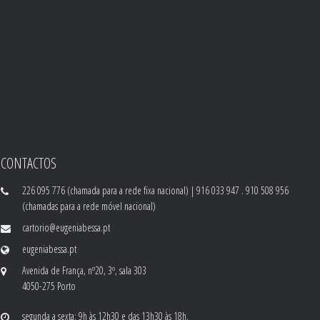
CONTACTOS
226 095 776 (chamada para a rede fixa nacional) | 916 033 947 . 910 508 956
(chamadas para a rede móvel nacional)
cartorio@eugeniabessa.pt
eugeniabessa.pt
Avenida de França, nº20, 3º, sala 303
4050-275 Porto
segunda a sexta: 9h às 12h30 e das 13h30 às 18h.