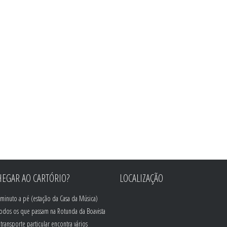
EGAR AO CARTÓRIO?
LOCALIZAÇÃO
minuto a pé (estação da Casa da Música)
todos os que passam na Rotunda da Boavista
transporte particular encontra vários