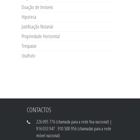
Doação de Imóveis
Hipoteca
Justificação Notarial
Propriedade Horizontal
Trespasse
Usufruto
CONTACTOS
226 095 776 (chamada para a rede fixa nacional) |
916 033 947 . 910 508 956 (chamadas para a rede
móvel nacional)