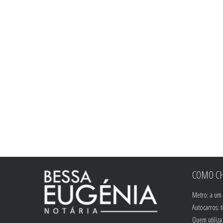
COMO CH
Metro: a um 
Autocarros: 
Quem utiliza 