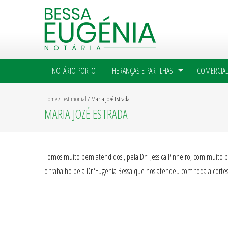
NOTÁRIO PORTO
HERANÇAS E PARTILHAS
COMERCIAL
Home
/
Testimonial
/
Maria Jozé Estrada
MARIA JOZÉ ESTRADA
Fomos muito bem atendidos , pela Drª Jessica Pinheiro, com muito p
o trabalho pela DrªEugenia Bessa que nos atendeu com toda a cortes