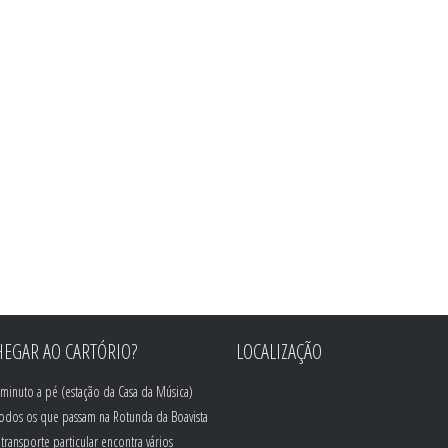
EGAR AO CARTÓRIO?
LOCALIZAÇÃO
minuto a pé (estação da Casa da Música)
todos os que passam na Rotunda da Boavista
transporte particular encontra vários