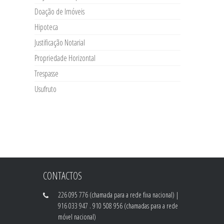
Doação de Imóveis
Hipoteca
Justificação Notarial
Propriedade Horizontal
Trespasse
Usufruto
CONTACTOS
226 095 776 (chamada para a rede fixa nacional) |
916 033 947 . 910 508 956 (chamadas para a rede
móvel nacional)