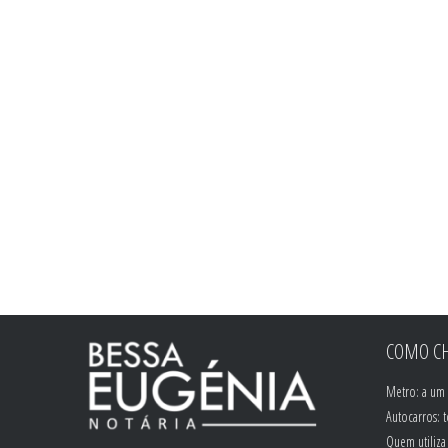
COMO CH
Metro: a um 
Autocarros: 
Quem utiliza 