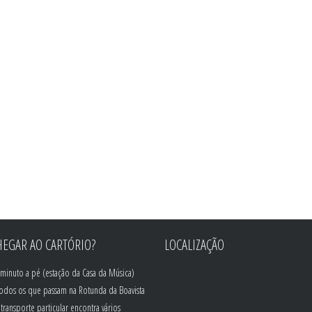
EGAR AO CARTÓRIO?
LOCALIZAÇÃO
minuto a pé (estação da Casa da Música)
todos os que passam na Rotunda da Boavista
transporte particular encontra vários