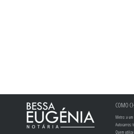
COMO CH
Metro: a um 
Autocarros: 
Quem utiliza 