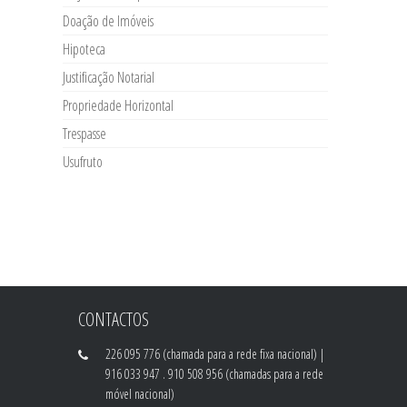
Doação de Imóveis
Hipoteca
Justificação Notarial
Propriedade Horizontal
Trespasse
Usufruto
CONTACTOS
226 095 776 (chamada para a rede fixa nacional) |
916 033 947 . 910 508 956 (chamadas para a rede
móvel nacional)